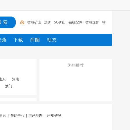
智慧矿山
煤矿
5G矿山
钻机配件
智慧煤矿
钻
支护
劳保用品
风门
传感器
智慧矿山
视频
下载
商圈
动态
为您推荐
山东
河南
澳门
留言
|
帮助中心
|
网站地图
|
违规举报