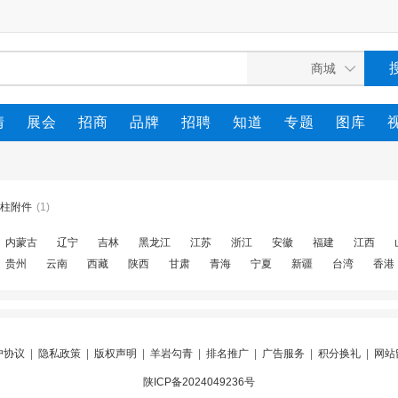
情
展会
招商
品牌
招聘
知道
专题
图库
柱附件
(1)
内蒙古
辽宁
吉林
黑龙江
江苏
浙江
安徽
福建
江西
贵州
云南
西藏
陕西
甘肃
青海
宁夏
新疆
台湾
香港
户协议
|
隐私政策
|
版权声明
|
羊岩勾青
|
排名推广
|
广告服务
|
积分换礼
|
网站
陕ICP备2024049236号