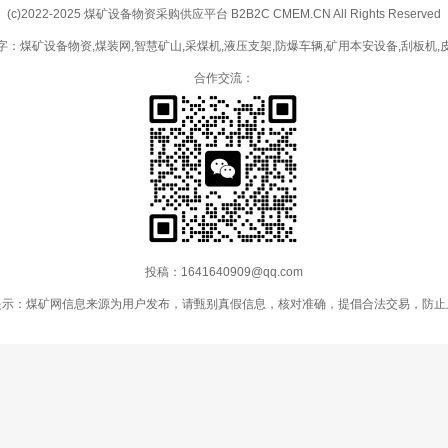
(c)2022-2025 煤矿设备物资采购供应平台 B2B2C CMEM.CN All Rights Reserved
字：煤矿设备物资,煤装网,智慧矿山,采煤机,液压支架,防爆车辆,矿用本安设备,刮板机,
合作交流：
投稿：1641640909@qq.com
提示：煤矿网信息来源为用户发布，请甄别真假信息，核对准确，提倡合法交易，防止