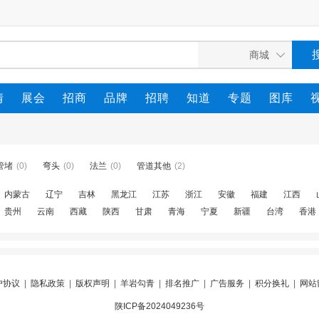
情
展会
招商
品牌
招聘
知道
专题
图库
管堵
(0)
弯头
(0)
法兰
(0)
管道其他
(2)
内蒙古
辽宁
吉林
黑龙江
江苏
浙江
安徽
福建
江西
贵州
云南
西藏
陕西
甘肃
青海
宁夏
新疆
台湾
香港
户协议
|
隐私政策
|
版权声明
|
羊岩勾青
|
排名推广
|
广告服务
|
积分换礼
|
网站
陕ICP备2024049236号