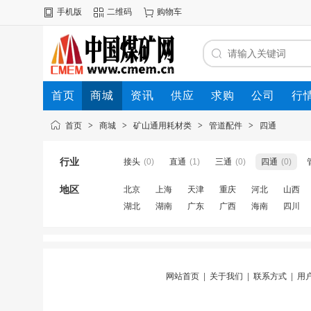
手机版
二维码
购物车
首页
商城
资讯
供应
求购
公司
行
首页
>
商城
>
矿山通用耗材类
>
管道配件
>
四通
行业
接头
(0)
直通
(1)
三通
(0)
四通
(0)
地区
北京
上海
天津
重庆
河北
山西
湖北
湖南
广东
广西
海南
四川
网站首页
|
关于我们
|
联系方式
|
用