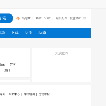
智慧矿山
煤矿
5G矿山
钻机配件
智慧煤矿
钻
支护
劳保用品
风门
传感器
视频
下载
商圈
动态
为您推荐
山东
河南
澳门
留言
|
帮助中心
|
网站地图
|
违规举报