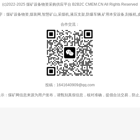
(c)2022-2025 煤矿设备物资采购供应平台 B2B2C CMEM.CN All Rights Reserved
字：煤矿设备物资,煤装网,智慧矿山,采煤机,液压支架,防爆车辆,矿用本安设备,刮板机,
合作交流：
投稿：1641640909@qq.com
提示：煤矿网信息来源为用户发布，请甄别真假信息，核对准确，提倡合法交易，防止