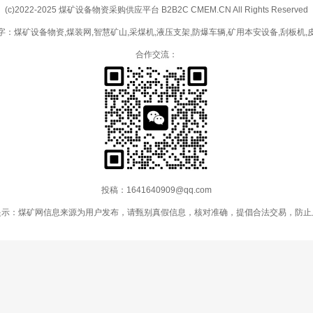
(c)2022-2025 煤矿设备物资采购供应平台 B2B2C CMEM.CN All Rights Reserved
字：煤矿设备物资,煤装网,智慧矿山,采煤机,液压支架,防爆车辆,矿用本安设备,刮板机,
合作交流：
投稿：1641640909@qq.com
提示：煤矿网信息来源为用户发布，请甄别真假信息，核对准确，提倡合法交易，防止