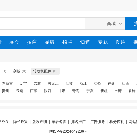
情
展会
招商
品牌
招聘
知道
专题
图库
(0)
刮板
(0)
转载机配件
(0)
内蒙古
辽宁
吉林
黑龙江
江苏
浙江
安徽
福建
江西
贵州
云南
西藏
陕西
甘肃
青海
宁夏
新疆
台湾
香港
户协议
|
隐私政策
|
版权声明
|
羊岩勾青
|
排名推广
|
广告服务
|
积分换礼
|
网站
陕ICP备2024049236号