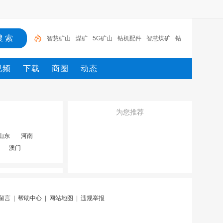
智慧矿山
煤矿
5G矿山
钻机配件
智慧煤矿
钻
支护
劳保用品
风门
传感器
视频
下载
商圈
动态
为您推荐
山东
河南
澳门
留言
|
帮助中心
|
网站地图
|
违规举报