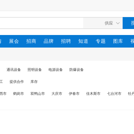
情
展会
招商
品牌
招聘
知道
专题
图库
通讯设备
照明设备
电源设备
防爆设备
工
提供合作
库存
西市
鹤岗市
双鸭山市
大庆市
伊春市
佳木斯市
七台河市
牡