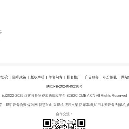
等
索
户协议
|
隐私政策
|
版权声明
|
羊岩勾青
|
排名推广
|
广告服务
|
积分换礼
|
网站
陕ICP备2024049236号
(c)2022-2025 煤矿设备物资采购供应平台 B2B2C CMEM.CN All Rights Reserved
字：煤矿设备物资,煤装网,智慧矿山,采煤机,液压支架,防爆车辆,矿用本安设备,刮板机,
合作交流：