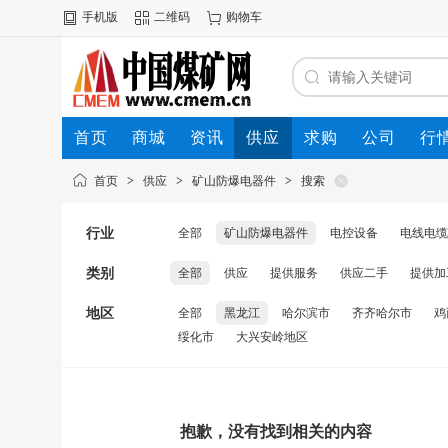
手机版
二维码
购物车
首页
商城
资讯
供应
求购
公司
行
首页
>
供应
>
矿山防爆电器件
>
搜索
行业
全部
矿山防爆电器件
电控设备
电线电缆
类别
全部
供应
提供服务
供应二手
提供加
地区
全部
黑龙江
哈尔滨市
齐齐哈尔市
鸡
绥化市
大兴安岭地区
抱歉，没有找到相关的内容