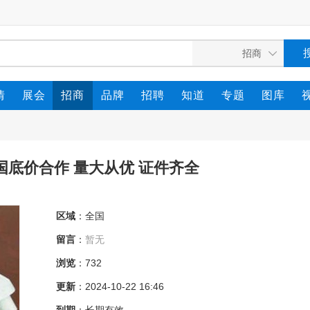
情
展会
招商
品牌
招聘
知道
专题
图库
国底价合作 量大从优 证件齐全
区域
：全国
留言
：
暂无
浏览
：
732
更新
：2024-10-22 16:46