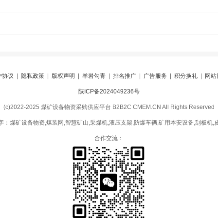
户协议
|
隐私政策
|
版权声明
|
羊岩勾青
|
排名推广
|
广告服务
|
积分换礼
|
网站
陕ICP备2024049236号
(c)2022-2025 煤矿设备物资采购供应平台 B2B2C CMEM.CN All Rights Reserved
字：煤矿设备物资,煤装网,智慧矿山,采煤机,液压支架,防爆车辆,矿用本安设备,刮板机,
合作交流：