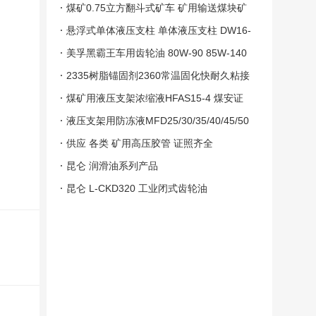
煤矿0.75立方翻斗式矿车 矿用输送煤块矿
车
悬浮式单体液压支柱 单体液压支柱 DW16-
400/110X单体液压支柱
美孚黑霸王车用齿轮油 80W-90 85W-140
GL-5级
2335树脂锚固剂2360常温固化快耐久粘接
强度高隧道矿井
煤矿用液压支架浓缩液HFAS15-4 煤安证
液压支架用防冻液MFD25/30/35/40/45/50
供应 各类 矿用高压胶管 证照齐全
昆仑 润滑油系列产品
昆仑 L-CKD320 工业闭式齿轮油