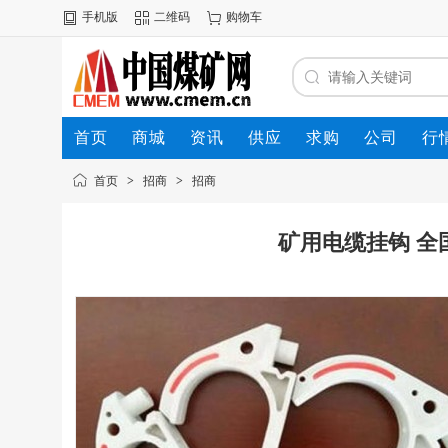
手机版
二维码
购物车
首页
商城
资讯
供应
求购
公司
行
首页
>
招商
>
招商
矿用电缆挂钩 全