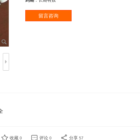
到期
：长期有效
全
收藏
评论
分享
0
0
57