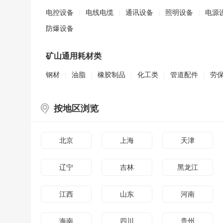
电控设备
|
电线电缆
|
通讯设备
|
照明设备
|
电源
防爆设备
矿山通用耗材类
钢材
|
油脂
|
橡胶制品
|
化工类
|
管道配件
|
劳
按地区浏览
北京
上海
天津
辽宁
吉林
黑龙江
江西
山东
河南
海南
四川
贵州