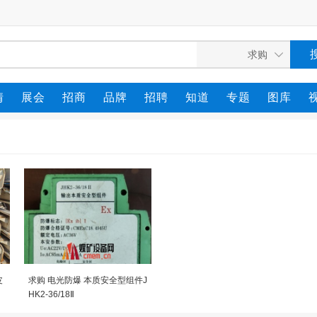
情
展会
招商
品牌
招聘
知道
专题
图库
皮
求购 电光防爆 本质安全型组件J
HK2-36/18Ⅱ