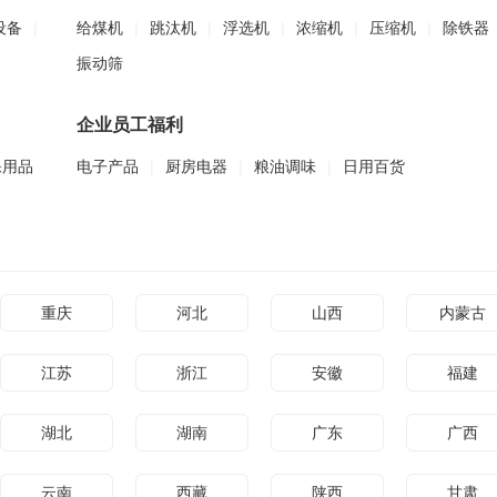
设备
|
给煤机
|
跳汰机
|
浮选机
|
浓缩机
|
压缩机
|
除铁器
振动筛
企业员工福利
保用品
电子产品
|
厨房电器
|
粮油调味
|
日用百货
重庆
河北
山西
内蒙古
江苏
浙江
安徽
福建
湖北
湖南
广东
广西
云南
西藏
陕西
甘肃