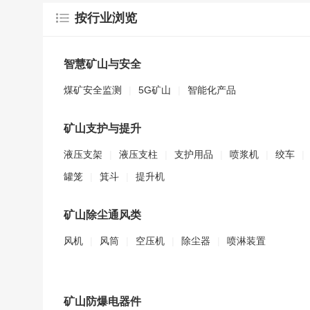
按行业浏览
智慧矿山与安全
煤矿安全监测
|
5G矿山
|
智能化产品
矿山支护与提升
液压支架
|
液压支柱
|
支护用品
|
喷浆机
|
绞车
|
罐笼
|
箕斗
|
提升机
矿山除尘通风类
风机
|
风筒
|
空压机
|
除尘器
|
喷淋装置
矿山防爆电器件