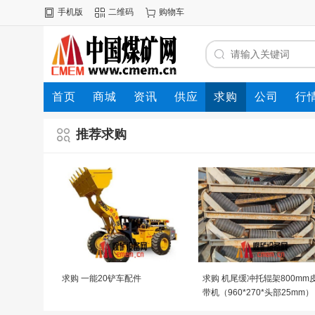
手机版
二维码
购物车
首页
商城
资讯
供应
求购
公司
行
推荐求购
求购 一能20铲车配件
求购 机尾缓冲托辊架800mm
带机（960*270*头部25mm）