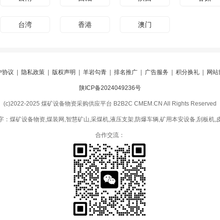
台湾
香港
澳门
户协议
|
隐私政策
|
版权声明
|
羊岩勾青
|
排名推广
|
广告服务
|
积分换礼
|
网站
陕ICP备2024049236号
(c)2022-2025 煤矿设备物资采购供应平台 B2B2C CMEM.CN All Rights Reserved
字：煤矿设备物资,煤装网,智慧矿山,采煤机,液压支架,防爆车辆,矿用本安设备,刮板机,
合作交流：