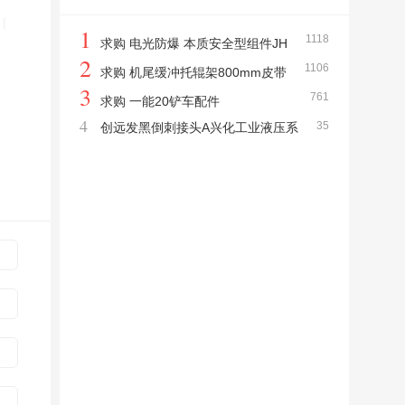
|
1
1118
求购 电光防爆 本质安全型组件JH
2
1106
K2-36/18Ⅱ
求购 机尾缓冲托辊架800mm皮带
3
761
机（960*270*头部25mm）
求购 一能20铲车配件
4
35
创远发黑倒刺接头A兴化工业液压系
统使用发黑倒刺接头