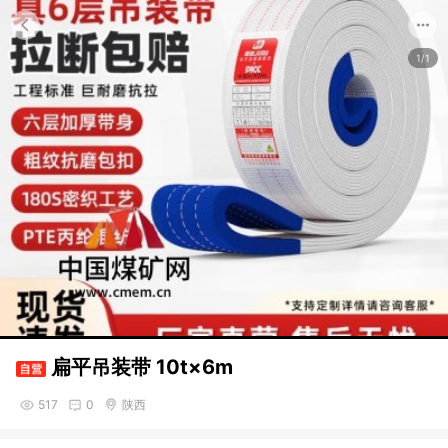
1/1
扁平吊装带 10t×6m
517
0
陕西