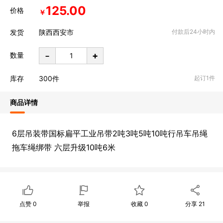
125.00
价格
￥
发货
陕西西安市
付款后24小时内
-
+
数量
库存
300
件
起订1件
商品详情
6层吊装带国标扁平工业吊带2吨3吨5吨10吨行吊车吊绳
拖车绳绑带 六层升级10吨6米
点赞
0
举报
收藏
0
分享
21