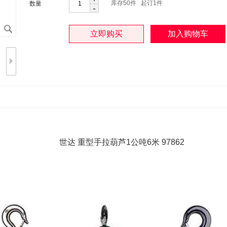
库存
50
件 起订1件
数量
-
世达 重型手拉葫芦1公吨6米 97862