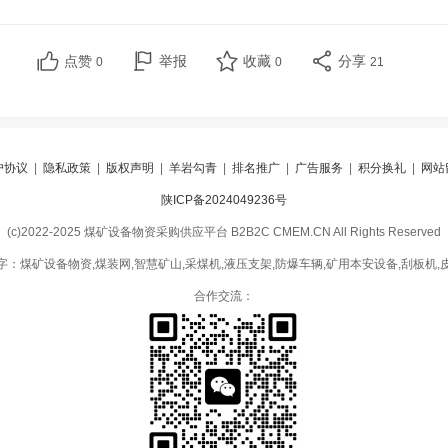
点赞
举报
收藏
分享
0
0
21
户协议
|
隐私政策
|
版权声明
|
羊岩勾青
|
排名推广
|
广告服务
|
积分换礼
|
网站
陕ICP备2024049236号
(c)2022-2025 煤矿设备物资采购供应平台 B2B2C CMEM.CN All Rights Reserved
字：煤矿设备物资,煤装网,智慧矿山,采煤机,液压支架,防爆车辆,矿用本安设备,刮板机,
合作交流：