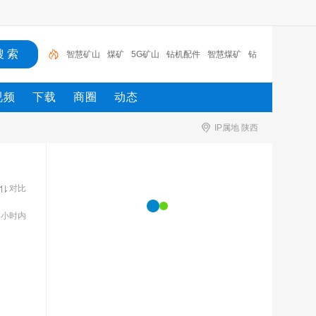
煤矿
5G矿山
钻机配件
智慧煤矿
钻
支护
劳保
用品
风门
传感器
智慧矿山
视频
下载
商圈
动态
IP属地 陕西
对比
4小时内