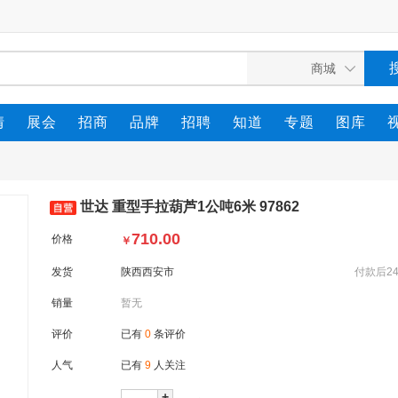
情
展会
招商
品牌
招聘
知道
专题
图库
世达 重型手拉葫芦1公吨6米 97862
710.00
价格
￥
发货
陕西西安市
付款后2
销量
暂无
评价
已有
0
条评价
人气
已有
9
人关注
+