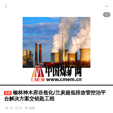
1/1
榆林神木府谷焦化/兰炭超低排放管控治平
台解决方案交钥匙工程
15
0
陕西