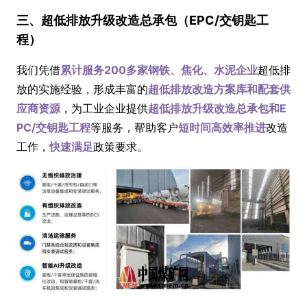
三、超低排放升级改造总承包（EPC/交钥匙工
程）
我们凭借
累计服务200多家钢铁、焦化、水泥企业
超低排
放的实施经验，形成丰富的
超低排放改造方案库和配套供
应商资源
，为工业企业提供
超低排放升级改造总承包和E
PC/交钥匙工程
等服务，帮助客户
短时间高效率推进
改造
工作，
快速满足
政策要求。