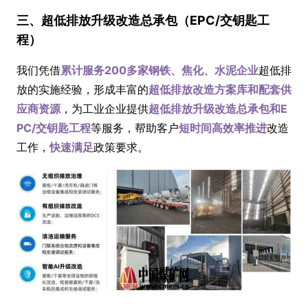
三、超低排放升级改造总承包（EPC/交钥匙工
程）
我们凭借
累计服务200多家钢铁、焦化、水泥企业
超低排
放的实施经验，形成丰富的
超低排放改造方案库和配套供
应商资源
，为工业企业提供
超低排放升级改造总承包和E
PC/交钥匙工程
等服务，帮助客户
短时间高效率推进
改造
工作，
快速满足
政策要求。