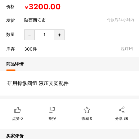
3200.00
价格
￥
发货
陕西西安市
付款后24小时内
-
+
数量
库存
300
件
起订1件
商品详情
矿用操纵阀组 液压支架配件
点赞
0
举报
收藏
0
分享
36
买家评价