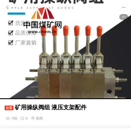
1/1
矿用操纵阀组 液压支架配件
786
0
陕西