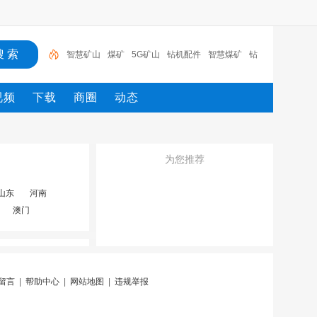
智慧矿山
煤矿
5G矿山
钻机配件
智慧煤矿
钻
支护
劳保用品
风门
传感器
视频
下载
商圈
动态
为您推荐
山东
河南
澳门
留言
|
帮助中心
|
网站地图
|
违规举报