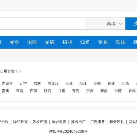
情
展会
招商
品牌
招聘
知道
专题
图库
日用百货
(0)
内蒙古
辽宁
吉林
黑龙江
江苏
浙江
安徽
福建
江西
贵州
云南
西藏
陕西
甘肃
青海
宁夏
新疆
台湾
香港
户协议
|
隐私政策
|
版权声明
|
羊岩勾青
|
排名推广
|
广告服务
|
积分换礼
|
网站
陕ICP备2024049236号