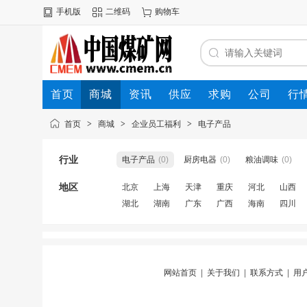
手机版
二维码
购物车
首页
商城
资讯
供应
求购
公司
行
首页
>
商城
>
企业员工福利
>
电子产品
行业
电子产品
(0)
厨房电器
(0)
粮油调味
(0)
地区
北京
上海
天津
重庆
河北
山西
湖北
湖南
广东
广西
海南
四川
网站首页
|
关于我们
|
联系方式
|
用