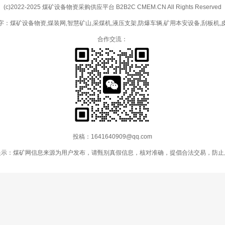
(c)2022-2025 煤矿设备物资采购供应平台 B2B2C CMEM.CN All Rights Reserved
字：煤矿设备物资,煤装网,智慧矿山,采煤机,液压支架,防爆车辆,矿用本安设备,刮板机,
合作交流：
投稿：1641640909@qq.com
提示：煤矿网信息来源为用户发布，请甄别真假信息，核对准确，提倡合法交易，防止