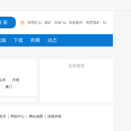
智慧矿山
煤矿
5G矿山
钻机配件
智慧煤矿
钻
支护
劳保用品
风门
传感器
视频
下载
商圈
动态
为您推荐
山东
河南
澳门
留言
|
帮助中心
|
网站地图
|
违规举报