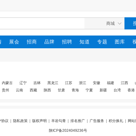
情
展会
招商
品牌
招聘
知道
专题
图库
内蒙古
辽宁
吉林
黑龙江
江苏
浙江
安徽
福建
江西
贵州
云南
西藏
陕西
甘肃
青海
宁夏
新疆
台湾
香港
户协议
|
隐私政策
|
版权声明
|
羊岩勾青
|
排名推广
|
广告服务
|
积分换礼
|
网站
陕ICP备2024049236号