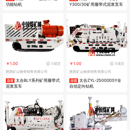
功能钻机
Y300/30矿用履带式泥浆泵车
￥1.00
￥1.00
0成交
0成交
陕西矿山物资销售有限公司
陕西矿山物资销售有限公司
太合BLY系列矿用履带式
太合ZYL-25000DSY全
泥浆泵车
自动定向钻机