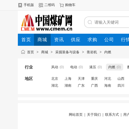
手机版
二维码
购物车
首页
商城
资讯
供应
求购
公司
行
首页
>
商城
>
采掘装备与设备
>
凿岩机
>
内燃
行业
风动
(0)
电动
(0)
液压
(0)
内燃
(0)
地区
北京
上海
天津
重庆
河北
山西
湖北
湖南
广东
广西
海南
四川
网站首页
|
关于我们
|
联系方式
|
用