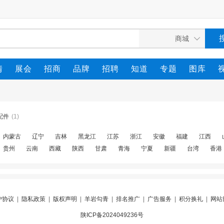
情
展会
招商
品牌
招聘
知道
专题
图库
配件
(1)
内蒙古
辽宁
吉林
黑龙江
江苏
浙江
安徽
福建
江西
贵州
云南
西藏
陕西
甘肃
青海
宁夏
新疆
台湾
香港
户协议
|
隐私政策
|
版权声明
|
羊岩勾青
|
排名推广
|
广告服务
|
积分换礼
|
网站
陕ICP备2024049236号