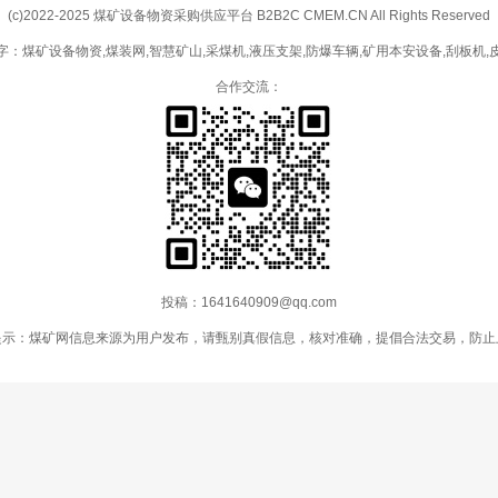
(c)2022-2025 煤矿设备物资采购供应平台 B2B2C CMEM.CN All Rights Reserved
字：煤矿设备物资,煤装网,智慧矿山,采煤机,液压支架,防爆车辆,矿用本安设备,刮板机,
合作交流：
投稿：1641640909@qq.com
提示：煤矿网信息来源为用户发布，请甄别真假信息，核对准确，提倡合法交易，防止