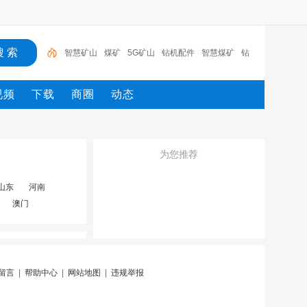
智慧矿山
煤矿
5G矿山
钻机配件
智慧煤矿
钻
支护
劳保用品
风门
传感器
视频
下载
商圈
动态
为您推荐
山东
河南
澳门
留言
|
帮助中心
|
网站地图
|
违规举报