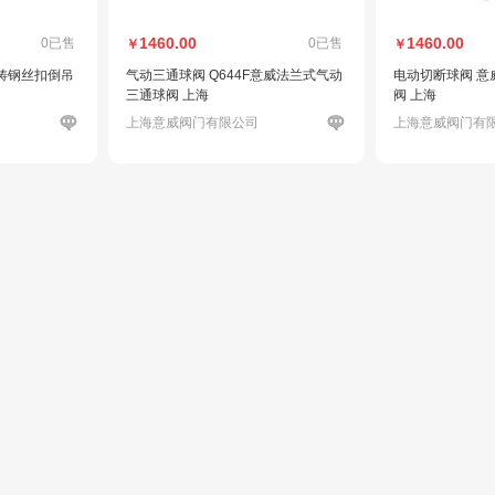
1460.00
1460.00
0已售
0已售
￥
￥
铸钢丝扣倒吊
气动三通球阀 Q644F意威法兰式气动
电动切断球阀 意
三通球阀 上海
阀 上海
上海意威阀门有限公司
上海意威阀门有