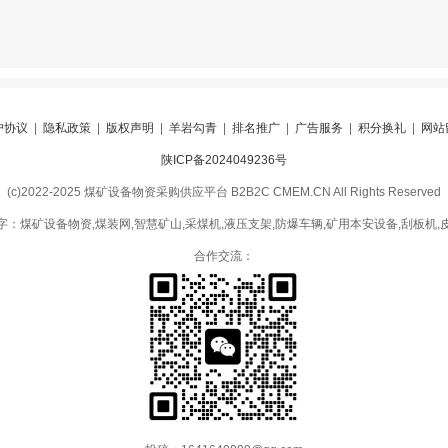
户协议
|
隐私政策
|
版权声明
|
羊岩勾青
|
排名推广
|
广告服务
|
积分换礼
|
网站
陕ICP备2024049236号
(c)2022-2025 煤矿设备物资采购供应平台 B2B2C CMEM.CN All Rights Reserved
字：煤矿设备物资,煤装网,智慧矿山,采煤机,液压支架,防爆车辆,矿用本安设备,刮板机,
合作交流：