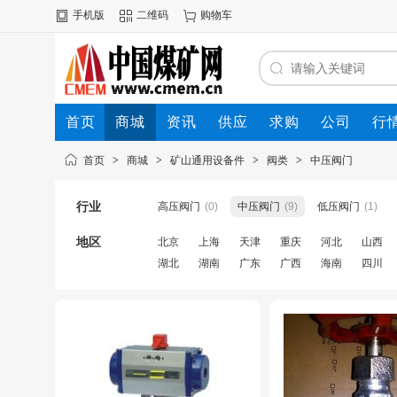
手机版
二维码
购物车
首页
商城
资讯
供应
求购
公司
行
首页
>
商城
>
矿山通用设备件
>
阀类
>
中压阀门
行业
高压阀门
(0)
中压阀门
(9)
低压阀门
(1)
地区
北京
上海
天津
重庆
河北
山西
湖北
湖南
广东
广西
海南
四川