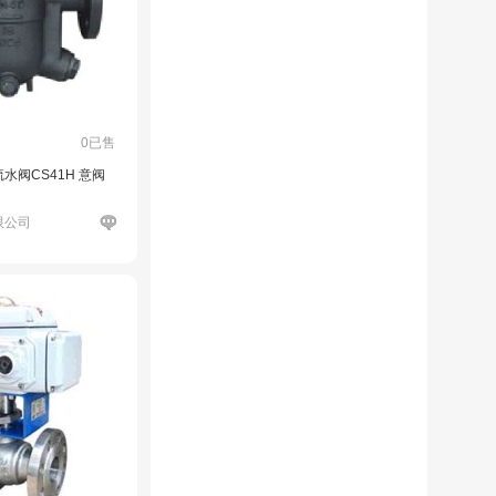
0已售
水阀CS41H 意阀
限公司