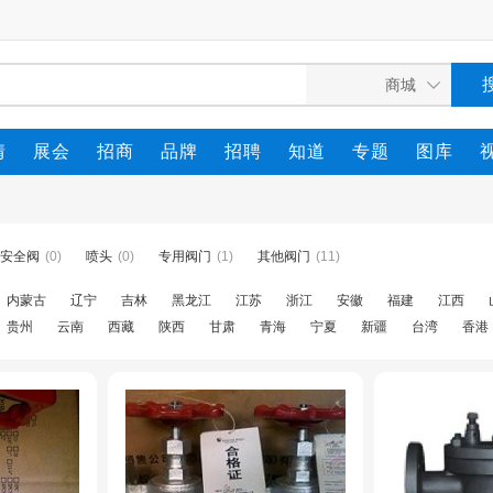
情
展会
招商
品牌
招聘
知道
专题
图库
安全阀
(0)
喷头
(0)
专用阀门
(1)
其他阀门
(11)
内蒙古
辽宁
吉林
黑龙江
江苏
浙江
安徽
福建
江西
贵州
云南
西藏
陕西
甘肃
青海
宁夏
新疆
台湾
香港