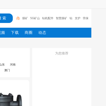
煤矿
5G矿山
钻机配件
智慧煤矿
钻
支护
劳保
用品
风门
传感器
智慧矿山
视频
下载
商圈
动态
为您推荐
山东
河南
澳门