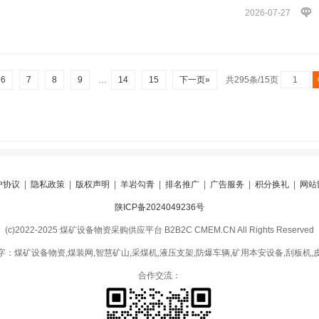
2026-07-27
6
7
8
9
…
14
15
下一页»
共295条/15页
户协议
|
隐私政策
|
版权声明
|
羊岩勾青
|
排名推广
|
广告服务
|
积分换礼
|
网站
陕ICP备2024049236号
(c)2022-2025 煤矿设备物资采购供应平台 B2B2C CMEM.CN All Rights Reserved
字：煤矿设备物资,煤装网,智慧矿山,采煤机,液压支架,防爆车辆,矿用本安设备,刮板机,
合作交流：