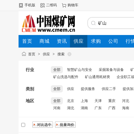
手机版
二维码
购物车
首页
商城
资讯
供应
求购
公司
行
首页
>
供应
>
搜索
行业
全部
智慧矿山与安全
采掘装备与设备
矿
矿山洗选与配件
矿山通用耗材类
企业职工
类别
全部
供应
提供服务
供应二手
提供加
地区
全部
北京
上海
天津
重庆
河北
河南
湖北
湖南
广东
广西
海南