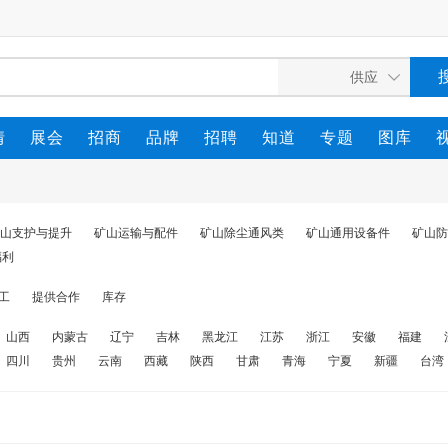
情
展会
招商
品牌
招聘
知道
专题
图库
山支护与提升
矿山运输与配件
矿山除尘通风类
矿山通用设备件
矿山防
福利
工
提供合作
库存
山西
内蒙古
辽宁
吉林
黑龙江
江苏
浙江
安徽
福建
四川
贵州
云南
西藏
陕西
甘肃
青海
宁夏
新疆
台湾