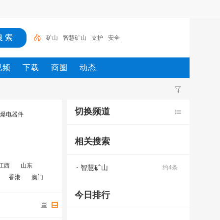
矿山
智慧矿山
支护
安全
视频
下载
商圈
动态
切换频道
爆电器件
相关搜索
江西
山东
智慧矿山
约4条
香港
澳门
今日排行