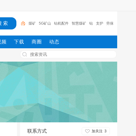
煤矿
5G矿山
钻机配件
智慧煤矿
钻
支护
劳保
用品
风门
传感器
智慧矿山
视频
下载
商圈
动态
联系方式
加关注
3