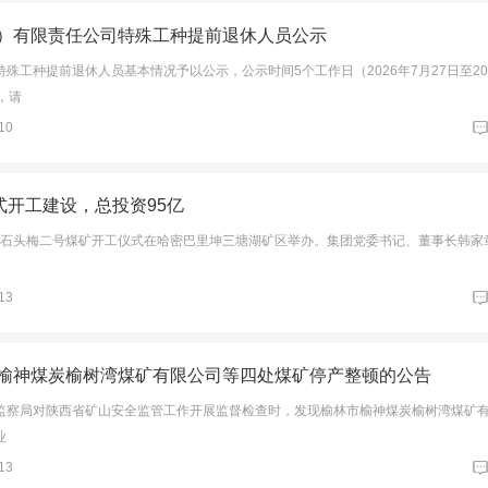
）有限责任公司特殊工种提前退休人员公示
殊工种提前退休人员基本情况予以公示，公示时间5个工作日（2026年7月27日至20
，请
10
式开工建设，总投资95亿
河能源石头梅二号煤矿开工仪式在哈密巴里坤三塘湖矿区举办。集团党委书记、董事长韩家
、
13
市榆神煤炭榆树湾煤矿有限公司等四处煤矿停产整顿的公告
监察局对陕西省矿山安全监管工作开展监督检查时，发现‌榆林市榆神煤炭榆树湾煤矿
业
13