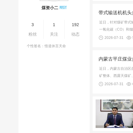
煤资小二
带式输送机机头
近日，针对煤矿带式
3
1
192
一氧化碳（CO）和
粉丝
关注
动态
2026-07-31
个性签名：悟道休言天命
内蒙古平庄煤业
近日，内蒙古自治区
矿整体、西露天煤矿
2026-07-31