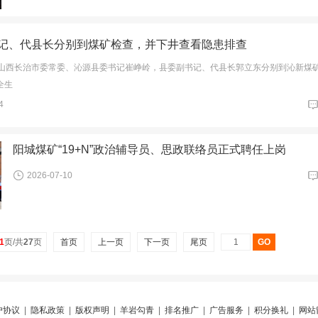
记、代县长分别到煤矿检查，并下井查看隐患排查
，山西长治市委常委、沁源县委书记崔峥岭，县委副书记、代县长郭立东分别到沁新煤
全生
4
阳城煤矿“19+N”政治辅导员、思政联络员正式聘任上岗
2026-07-10
1
页/共
27
页
首页
上一页
下一页
尾页
户协议
|
隐私政策
|
版权声明
|
羊岩勾青
|
排名推广
|
广告服务
|
积分换礼
|
网站