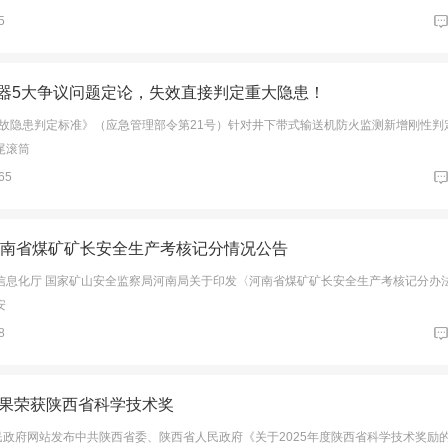
5
器5大争议问题定论，失效直接判定重大隐患！
大事故隐患判定标准》（应急管理部令第21号）针对井下带式输送机防火监测新增刚性判
尾滚筒
65
年河南省煤矿矿长安全生产考核记分情况公告
信息化厅 国家矿山安全监察局河南局关于印发〈河南省煤矿矿长安全生产考核记分办
安
8
成果荣获陕西省科学技术奖
民政府网站发布中共陕西省委、陕西省人民政府《关于2025年度陕西省科学技术奖励