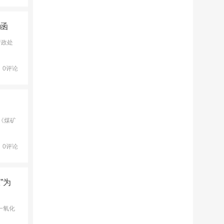
的函
行政处
0评论
《煤矿
0评论
”为
一氧化