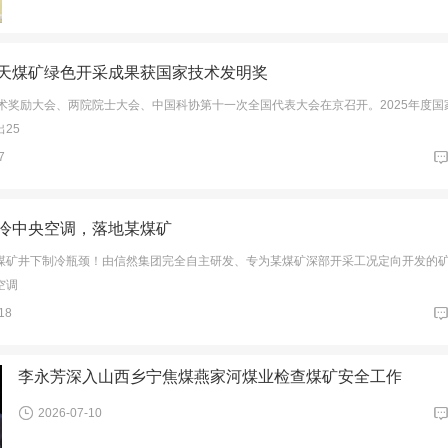
天煤矿绿色开采成果获国家技术发明奖
技术奖励大会、两院院士大会、中国科协第十一次全国代表大会在京召开。2025年度国
25
7
冷中央空调，落地某煤矿
煤矿井下制冷瓶颈！由信然集团完全自主研发、专为某煤矿深部开采工况定向开发的
空调
18
李永芳深入山西乡宁焦煤燕家河煤业检查煤矿安全工作
2026-07-10