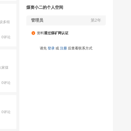
煤资小二的个人空间
管理员
第2年
设多组
资料
通过煤矿网认证
0评论
请先
登录
或
注册
后查看联系方式
六家煤
0评论
0评论