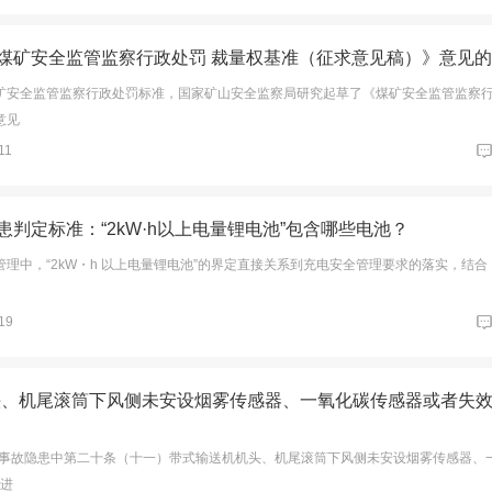
煤矿安全监管监察行政处罚 裁量权基准（征求意见稿）》意见
矿安全监管监察行政处罚标准，国家矿山安全监察局研究起草了《煤矿安全监管监察
意见
11
判定标准：“2kW·h以上电量锂电池”包含哪些电池？
理中，“2kW・h 以上电量锂电池”的界定直接关系到充电安全管理要求的落实，结合
19
头、机尾滚筒下风侧未安设烟雾传感器、一氧化碳传感器或者失效
重大事故隐患中第二十条（十一）带式输送机机头、机尾滚筒下风侧未安设烟雾传感器、
掘进