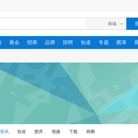
情
展会
招商
品牌
招聘
知道
专题
图库
资讯
知道
图库
视频
下载
商圈