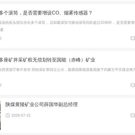
多个滚筒，是否需要增设CO、烟雾传感器？
输送机机头部位存在多个滚筒， 且卸载滚筒与驱动滚筒间距超过20米时， 是否需要增
烟雾
5
多座矿井采矿权无偿划转至国能（赤峰）矿业
自然资源厅集中发布 四份采矿权转让公示，披露国家能源集团旗下内蒙古平庄煤业将
、
6
陕煤黄陵矿业公司薛国华副总经理
2026-07-31