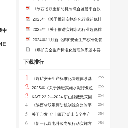
的通知
《陕西省双重预防机制综合监管平台数
据交换规范》
2025年《关于推进实施焦化行业超低排
放的意见》的通知
2025年《关于推进实施水泥行业超低排
成中
放的意见》的通知
2024年11月新《煤矿安全生产标准化管
24日
理体系考核定级办法》
《煤矿安全生产标准化管理体系基本要
求及评分方法》自2024年11月1日起施
下载排行
1
255
《煤矿安全生产标准化管理体系基
2
255
本要求及评分方法》自2024年11月1日起施
2025年《关于推进实施水泥行业超
3
254
低排放的意见》的通知
KA/T 22.2—2024 矿山隐蔽致灾因
4
254
《陕西省双重预防机制综合监管平
素普查规范 第2部分：煤矿
5
254
台数据交换规范》
关于印发《“十四五”矿山安全生产
6
254
规划》的通知
《新一代煤电升级专项行动实施方