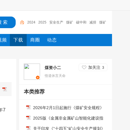
2024
2025
安全生产
煤矿
碳中和
减排
煤矿
安全
智慧仓储
通知
安全
视频
下载
商圈
动态
加关注
煤资小二
3
悟道休言天命
本类推荐
2026年2月1日起施行《煤矿安全规程》
年7
2025版《金属非金属矿山智能化建设指
南》
关于印发《“十四五”矿山安全生产规划》