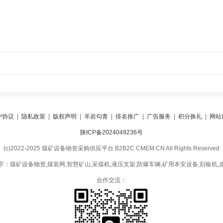
户协议
|
隐私政策
|
版权声明
|
羊岩勾青
|
排名推广
|
广告服务
|
积分换礼
|
网站
陕ICP备2024049236号
(c)2022-2025 煤矿设备物资采购供应平台 B2B2C CMEM.CN All Rights Reserved
字：煤矿设备物资,煤装网,智慧矿山,采煤机,液压支架,防爆车辆,矿用本安设备,刮板机,
合作交流：