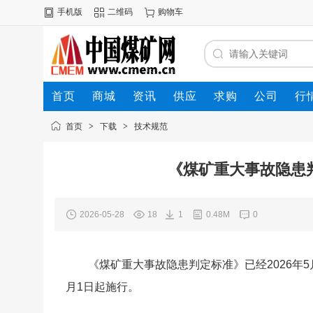
手机版
二维码
购物车
首页
商城
资讯
供应
求购
公司
行
首页
>
下载
>
技术规范
《煤矿重大事故隐患判
2026-05-28
18
1
0.48M
0
《煤矿重大事故隐患判定标准》已经2026年5
月1日起施行。