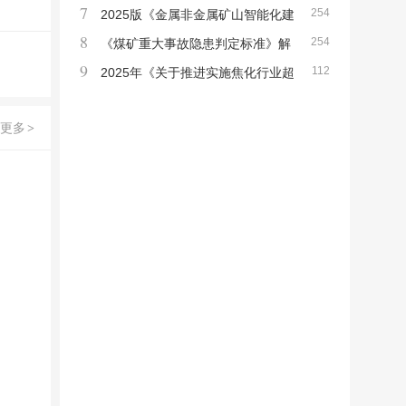
7
254
案（2025—2027年）》的通知
2025版《金属非金属矿山智能化建
8
254
设指南》
《煤矿重大事故隐患判定标准》解
9
112
读
2025年《关于推进实施焦化行业超
低排放的意见》的通知
更多
>