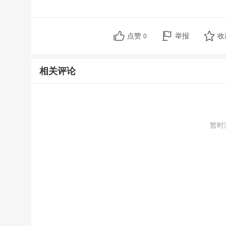
点赞
举报
收
0
相关评论
暂时