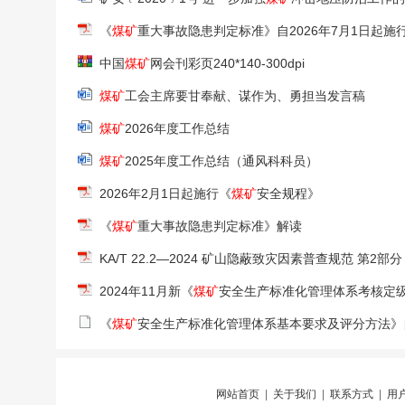
《
煤矿
重大事故隐患判定标准》自2026年7月1日起施
中国
煤矿
网会刊彩页240*140-300dpi
煤矿
工会主席要甘奉献、谋作为、勇担当发言稿
煤矿
2026年度工作总结
煤矿
2025年度工作总结（通风科科员）
2026年2月1日起施行《
煤矿
安全规程》
《
煤矿
重大事故隐患判定标准》解读
KA/T 22.2—2024 矿山隐蔽致灾因素普查规范 第2部
2024年11月新《
煤矿
安全生产标准化管理体系考核定
《
煤矿
安全生产标准化管理体系基本要求及评分方法》自2
网站首页
|
关于我们
|
联系方式
|
用