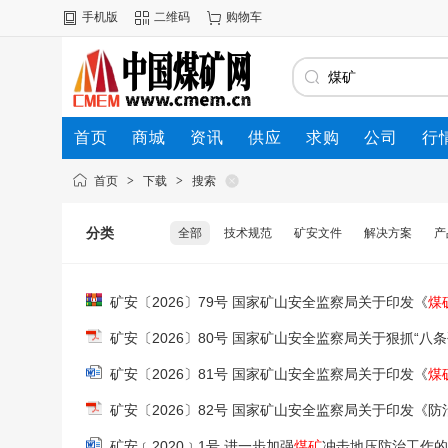
手机版
二维码
购物车
首页
商城
资讯
供应
求购
公司
行
首页
>
下载
>
搜索
分类
全部
技术规范
矿安文件
解决方案
产
矿安〔2026〕79号 国家矿山安全监察局关于印发《
煤
本要求及评分方法》的通知
矿安〔2026〕80号 国家矿山安全监察局关于狠抓“八
矿安〔2026〕81号 国家矿山安全监察局关于印发《
煤
矿安〔2026〕82号 国家矿山安全监察局关于印发《防
矿安﹝2020﹞1号 进一步加强
煤矿
冲击地压防治工作的