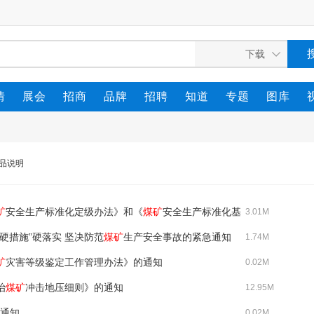
情
展会
招商
品牌
招聘
知道
专题
图库
品说明
矿
安全生产标准化定级办法》和《
煤矿
安全生产标准化基
3.01M
条硬措施”硬落实 坚决防范
煤矿
生产安全事故的紧急通知
1.74M
矿
灾害等级鉴定工作管理办法》的通知
0.02M
治
煤矿
冲击地压细则》的通知
12.95M
通知
0.02M