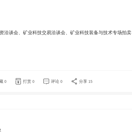
资洽谈会、矿业科技交易洽谈会、矿业科技装备与技术专场拍卖
藏
打赏
评论
分享
0
0
0
15
层