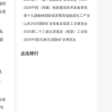
域积
E）
2026中国（西藏）铁路建设技术装备展览
业基
会
第十九届榆林国际煤炭暨高端能源化工产业
博览会
山东2025国际矿业装备及煤炭工业展览会
高
2025第二十三届太原煤炭（能源）工业技
新
术与装备展览会
2025中国(石家庄)国际矿业博览会
点击排行
器、
、
新布
R