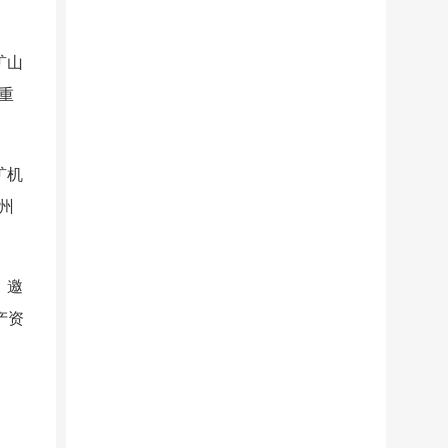
矿山
重
矿机
州
，邀
产资