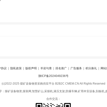
户协议
|
隐私政策
|
版权声明
|
羊岩勾青
|
排名推广
|
广告服务
|
积分换礼
|
网站
陕ICP备2024049236号
(c)2022-2025 煤矿设备物资采购供应平台 B2B2C CMEM.CN All Rights Reserved
字：煤矿设备物资,煤装网,智慧矿山,采煤机,液压支架,防爆车辆,矿用本安设备,刮板机,
合作交流：