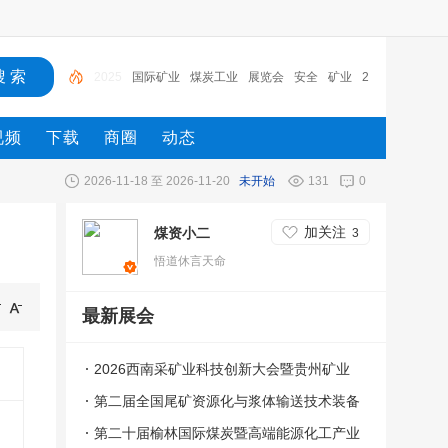
国际矿业
煤炭工业
展览会
安全
矿业
2026
煤
炭
技术装备
矿业展
2025
视频
下载
商圈
动态
2026-11-18 至 2026-11-20
未开始
131
0
加关注
煤资小二
3
悟道休言天命
最新展会
2026西南采矿业科技创新大会暨贵州矿业
科技博览会
第二届全国尾矿资源化与浆体输送技术装备
交流会
第二十届榆林国际煤炭暨高端能源化工产业