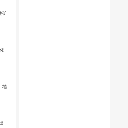
性矿
字化
、地
出