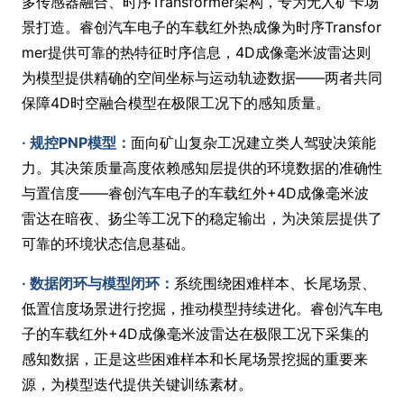
多传感器融合、时序Transformer架构，专为无人矿卡场
景打造。睿创汽车电子的车载红外热成像为时序Transfor
mer提供可靠的热特征时序信息，4D成像毫米波雷达则
为模型提供精确的空间坐标与运动轨迹数据——两者共同
保障4D时空融合模型在极限工况下的感知质量。
· 规控PNP模型：
面向矿山复杂工况建立类人驾驶决策能
力。其决策质量高度依赖感知层提供的环境数据的准确性
与置信度——睿创汽车电子的车载红外+4D成像毫米波
雷达在暗夜、扬尘等工况下的稳定输出，为决策层提供了
可靠的环境状态信息基础。
· 数据闭环与模型闭环：
系统围绕困难样本、长尾场景、
低置信度场景进行挖掘，推动模型持续进化。睿创汽车电
子的车载红外+4D成像毫米波雷达在极限工况下采集的
感知数据，正是这些困难样本和长尾场景挖掘的重要来
源，为模型迭代提供关键训练素材。