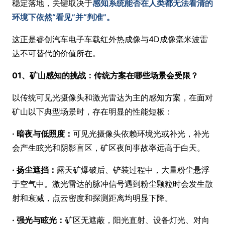
稳定落地，关键取决于
感知系统能否在人类都无法看清的
环境下依然“看见”并“判准”。
这正是睿创汽车电子车载红外热成像与4D成像毫米波雷
达不可替代的价值所在。
01、矿山感知的挑战：传统方案在哪些场景会受限？
以传统可见光摄像头和激光雷达为主的感知方案，在面对
矿山以下典型场景时，存在明显的性能短板：
· 暗夜与低照度：
可见光摄像头依赖环境光或补光，补光
会产生眩光和阴影盲区，矿区夜间事故率远高于白天。
· 扬尘遮挡：
露天矿爆破后、铲装过程中，大量粉尘悬浮
于空气中。激光雷达的脉冲信号遇到粉尘颗粒时会发生散
射和衰减，点云密度和探测距离均明显下降。
· 强光与眩光：
矿区无遮蔽，阳光直射、设备灯光、对向