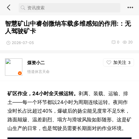
智慧矿山中睿创微纳车载多维感知的作用:：无
人驾驶矿卡
0
20
2026-07-05
加关注
煤资小二
3
悟道休言天命
矿区作业，24小时全天候运转。
剥离、装载、运输、排
土——每一个环节都以24小时为周期连续运转。夜间作
业时长占比超过40%，爆破后的扬尘能见度常不足5米，
路面颠簸、温差剧烈、塌方与滑坡风险如影随形。这是矿
山生产的日常，也是驾驶员需要长期面对的作业环境。