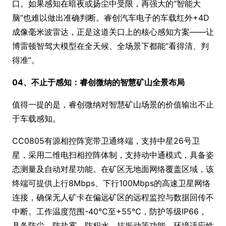
口。如果感知在暗夜或扬尘中受限，再强大的“智能大
脑”也难以做出准确判断。睿创汽车电子的车载红外+4D
成像毫米波雷达，正是这道关口上的核心感知方案——让
博雷顿智驾大模型在全天候、全场景下都能“看得清、判
得准”。
04、不止于感知：睿创微纳的智慧矿山全景布局
值得一提的是，睿创微纳对智慧矿山场景的价值输出不止
于车载感知。
CC0805有源相控阵宽带卫通终端，支持中星26号卫
星，采用二维电扫相控阵体制，支持动中通模式，具备姿
态测量及自动对星功能。在矿区无地面网络覆盖区域，该
终端可提供上行8Mbps、下行100Mbps的高速卫星网络
连接，确保无人矿卡在偏远矿区的远程监控与数据回传不
中断。工作温度范围-40℃至+55℃，防护等级IP66，
具备防尘、防盐雾、防积水、抗振动等功能，环境适应性