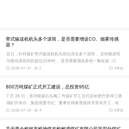
带式输送机机头多个滚筒，是否需要增设CO、烟雾传感
器？
近日，针对煤矿带式输送机机头部位存在多个滚筒， 且卸载滚筒
与驱动滚筒间距超过20米时， 是否需要增设多组一氧化碳（C
O）和烟雾
2026-07-31
2
0评论
800万吨煤矿正式开工建设，总投资95亿
7 月 28 日，淮河能源石头梅二号煤矿开工仪式在哈密巴里坤三塘
湖矿区举办。集团党委书记、董事长韩家章致辞并宣布开工，哈
密市、
2026-07-29
4
0评论
关于责令‌榆林市榆神煤炭榆树湾煤矿有限公司等四处煤矿