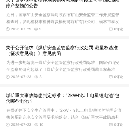
停产整顿的公告
近日，国家矿山安全监察局对陕西省矿山安全监管工作开展监督
检查时，发现‌榆林市榆神煤炭榆树湾煤矿有限公司、榆林市泰发
祥矿业
2026-07-29
9
0评论
关于公开征求《煤矿安全监管监察行政处罚 裁量权基准
（征求意见稿）》意见的函
为进一步规范统一煤矿安全监管监察行政处罚标准，国家矿山安
全监察局研究起草了《煤矿安全监管监察行政处罚裁量权基准
（征求意见
2026-07-23
8
0评论
煤矿重大事故隐患判定标准：“2kW·h以上电量锂电池”包
含哪些电池？
在煤矿井下安全生产管理中，“2kW・h 以上电量锂电池”的界定直
接关系到充电安全管理要求的落实，结合《煤矿重大事故隐患判
定标
2026-07-23
10
0评论