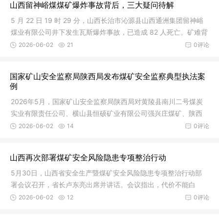
山西留神峪煤煤矿爆炸事故背后，三大疑问待解
5 月 22 日 19 时 29 分，山西长治市沁源县山西通洲集团留神峪
煤业有限公司井下发生瓦斯爆炸事故，已造成 82 人死亡。矿难背
后，
2026-06-02
21
0评论
国家矿山安全监察局陕西局发布煤矿安全监察典型执法案
例
2026年5月，国家矿山安全监察局陕西局对黄陵县南川二号煤炭
实业有限责任公司、横山县恒硕矿业有限公司强兴庄煤矿、陕西
澄合百良
2026-06-02
14
0评论
山西再次部署煤矿安全风险隐患专项整治行动
5月30日，山西省安全生产暨煤矿安全风险隐患专项整治行动部
署会议召开，省长卢东亮出席并讲话。会议指出，代价不能白
付，教训必
2026-06-02
12
0评论