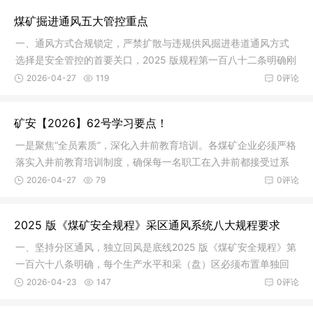
煤矿掘进通风五大管控重点
一、通风方式合规锁定，严禁扩散与违规供风掘进巷道通风方式
选择是安全管控的首要关口，2025 版规程第一百八十二条明确刚
性要求
2026-04-27
119
0评论
矿安【2026】62号学习要点！
一是聚焦“全员素质”，深化入井前教育培训。各煤矿企业必须严格
落实入井前教育培训制度，确保每一名职工在入井前都接受过系
统的
2026-04-27
79
0评论
2025 版《煤矿安全规程》采区通风系统八大规程要求
一、坚持分区通风，独立回风是底线2025 版《煤矿安全规程》第
一百六十八条明确，每个生产水平和采（盘）区必须布置单独回
风道，
2026-04-23
147
0评论