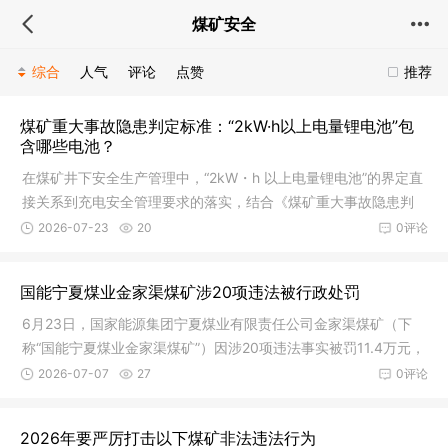
煤矿安全
综合
人气
评论
点赞
推荐
煤矿重大事故隐患判定标准：“2kW·h以上电量锂电池”包
含哪些电池？
在煤矿井下安全生产管理中，“2kW・h 以上电量锂电池”的界定直
接关系到充电安全管理要求的落实，结合《煤矿重大事故隐患判
定标
2026-07-23
20
0评论
国能宁夏煤业金家渠煤矿涉20项违法被行政处罚
6月23日，国家能源集团宁夏煤业有限责任公司金家渠煤矿（下
称“国能宁夏煤业金家渠煤矿”）因涉20项违法事实被罚11.4万元，
处罚
2026-07-07
27
0评论
2026年要严厉打击以下煤矿非法违法行为