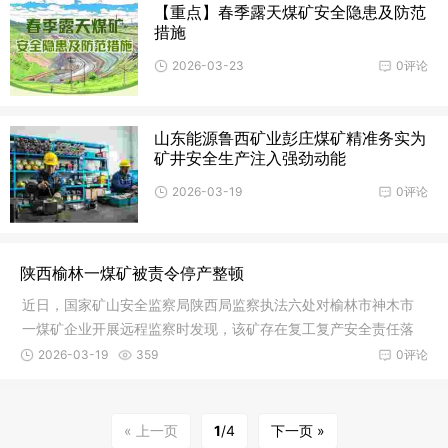
【重点】春季露天煤矿安全隐患及防范
措施
2026-03-23
0评论
山东能源鲁西矿业彭庄煤矿精准务实为
矿井安全生产注入强劲动能
2026-03-19
0评论
陕西榆林一煤矿被责令停产整顿
近日，国家矿山安全监察局陕西局监察执法六处对榆林市神木市
一煤矿企业开展远程监察时发现，该矿存在复工复产安全责任落
实打折扣
2026-03-19
359
0评论
« 上一页
1
/4
下一页 »