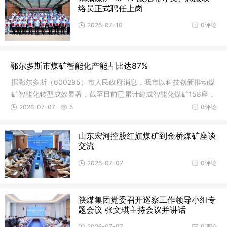
络员正式聘任上岗
2026-07-10
0评论
鄂尔多斯市煤矿智能化产能占比达87%
据鄂尔多斯（600295）市人民政府消息，我市以科技创新推动煤
矿智能化转型成效显著，截至目前已累计建成智能化煤矿158座，
智能化
2026-07-07
5
0评论
山东宏河控股红旗煤矿到金桥煤矿座谈
交流
2026-07-07
0评论
陕煤集团党委召开巡察工作领导小组专
题会议 张文琪主持会议并讲话
2026-07-07
0评论