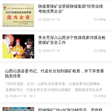
陕煤黄陵矿业荣获陕煤集团“经营业绩
考核优秀企业”
2026-07-15
0评论
李永芳深入山西乡宁焦煤燕家河煤业检
查煤矿安全工作
2026-07-10
0评论
山西沁源县委书记、代县长分别到煤矿检查，并下井查看
隐患排查
7月9日消息，近日，山西长治市委常委、沁源县委书记崔峥岭，
县委副书记、代县长郭立东分别到沁新煤矿、梗阳煤业等企业开
展安全生
2026-07-10
2
0评论
阳城煤矿“19+N”政治辅导员、思政联