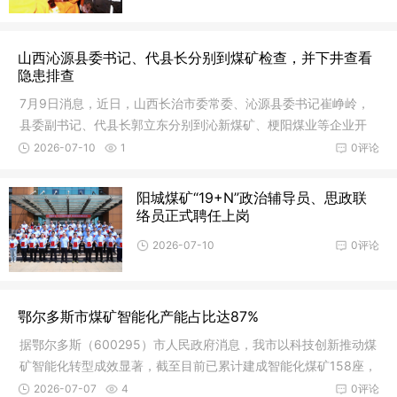
山西沁源县委书记、代县长分别到煤矿检查，并下井查看
隐患排查
7月9日消息，近日，山西长治市委常委、沁源县委书记崔峥岭，
县委副书记、代县长郭立东分别到沁新煤矿、梗阳煤业等企业开
展安全生
2026-07-10
1
0评论
阳城煤矿“19+N”政治辅导员、思政联
络员正式聘任上岗
2026-07-10
0评论
鄂尔多斯市煤矿智能化产能占比达87%
据鄂尔多斯（600295）市人民政府消息，我市以科技创新推动煤
矿智能化转型成效显著，截至目前已累计建成智能化煤矿158座，
智能化
2026-07-07
4
0评论