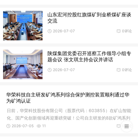
山东宏河控股红旗煤矿到金桥煤矿座谈
交流
2026-07-07
0评论
陕煤集团党委召开巡察工作领导小组专
题会议 张文琪主持会议并讲话
2026-07-07
0评论
华荣科技自主研发矿鸿系列综合保护测控装置顺利通过华
为矿鸿认证
日前，华荣科技股份有限公司（股票代码：603855）在矿山智能
化、国产化创新领域再迎重磅突破！公司自主研发的8款矿鸿系列
综合保
2026-07-05
11
0评论